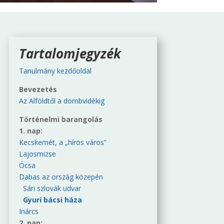
Tartalomjegyzék
Tanulmány kezdőoldal
Bevezetés
Az Alföldtől a dombvidékig
Történelmi barangolás
1. nap:
Kecskemét, a „hírös város”
Lajosmizse
Ócsa
Dabas az ország közepén
Sári szlovák udvar
Gyuri bácsi háza
Inárcs
2. nap: