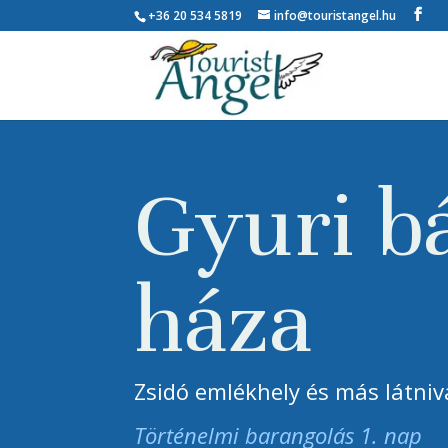
+36 20 534 5819
info@touristangel.hu
Gyuri b
háza
Zsidó emlékhely és más látniv
Történelmi barangolás 1. nap