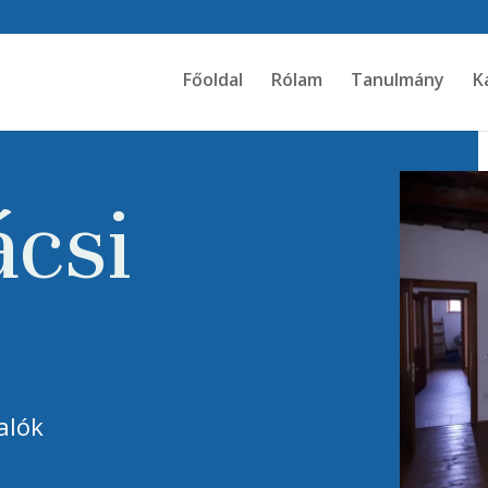
Főoldal
Rólam
Tanulmány
K
ácsi
alók