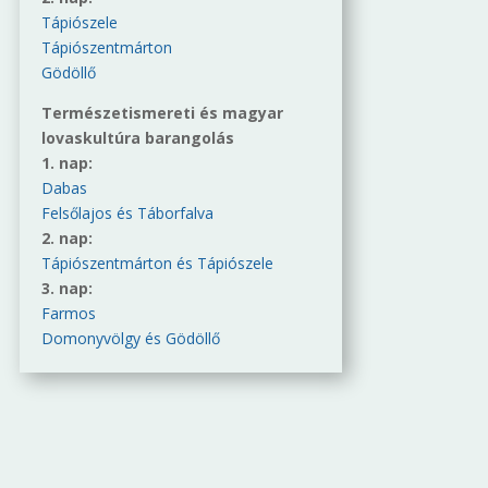
Tápiószele
Tápiószentmárton
Gödöllő
Természetismereti és magyar
lovaskultúra barangolás
1. nap:
Dabas
Felsőlajos és Táborfalva
2. nap:
Tápiószentmárton és Tápiószele
3. nap:
Farmos
Domonyvölgy és Gödöllő