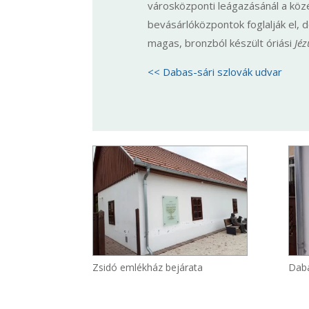
városközponti leágazásánál a kö
bevásárlóközpontok foglalják el,
magas, bronzból készült óriási
Jéz
<< Dabas-sári szlovák udvar
Zsidó emlékház bejárata
Daba