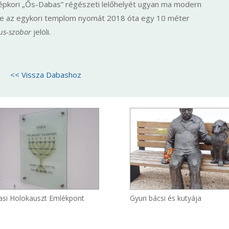
zépkori „Ős-Dabas” régészeti lelőhelyét ugyan ma modern
 de az egykori templom nyomát 2018 óta egy 10 méter
us-szobor
jelöli.
<< Vissza Dabashoz
si Holokauszt Emlékpont
Gyuri bácsi és kutyája