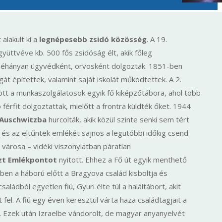
 alakult ki a
legnépesebb zsidó közösség
. A 19.
ttvéve kb. 500 fős zsidóság élt, akik főleg
 néhányan ügyvédként, orvosként dolgoztak. 1851-ben
t építettek, valamint saját iskolát működtettek. A 2.
tt a munkaszolgálatosok egyik fő kiképzőtábora, ahol több
 férfit dolgoztattak, mielőtt a frontra küldték őket. 1944
Auschwitzba
hurcolták, akik közül szinte senki sem tért
, és az eltűntek emlékét sajnos a legutóbbi időkig csend
árosa – vidéki viszonylatban páratlan
zt Emlékpontot
nyitott. Ehhez a Fő út egyik menthető
yben a háború előtt a Bragyova család kisboltja és
ádból egyetlen fiú, Gyuri élte túl a haláltábort, akit
 fel. A fiú egy éven keresztül várta haza családtagjait a
. Ezek után Izraelbe vándorolt, de magyar anyanyelvét