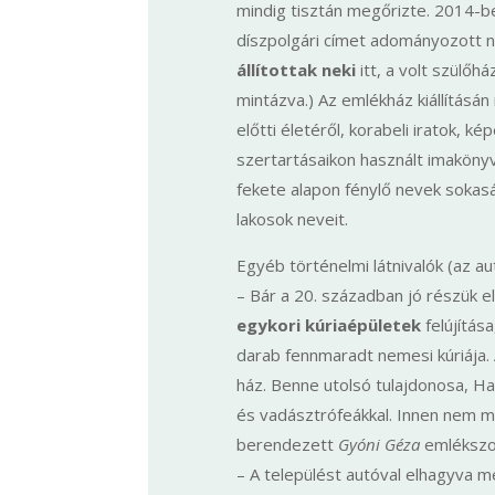
mindig tisztán megőrizte. 2014-
díszpolgári címet adományozott n
állítottak neki
itt, a volt szülőhá
mintázva.) Az emlékház kiállításá
előtti életéről, korabeli iratok, k
szertartásaikon használt imaköny
fekete alapon fénylő nevek sokaság
lakosok neveit.
Egyéb történelmi látnivalók (az a
– Bár a 20. században jó részük e
egykori kúriaépületek
felújítás
darab fennmaradt nemesi kúriája
ház. Benne utolsó tulajdonosa, Hal
és vadásztrófeákkal. Innen nem m
berendezett
Gyóni Géza
emlékszob
– A települést autóval elhagyva mé