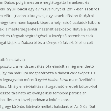
ben Dabas polgármestere meglátogatta Izraelben, és
eki.
Gyuri bácsi
egy év múlva hunyt el. 2017-ben
szobrot
za előtt. (Padon ül kutyával, egy izraeli időskori fotójáról
n négy teremben kapunk képet a helyi zsidó családok háború
épek, a mesterségeikhez használt eszközök, illetve a vallási
vek és tárgyak segítségével. A középső teremben csak
át látjuk, a Dabasról és a környező falvakból elhurcolt
utóból mutatva):
lpusztult, a rendszerváltás óta elindult a még menthető
a, így ma már újra meghatározza a dabasi városképet 19
. A legnagyobb méretű
gyóni Halász-kúria
ma művelődési
ász Mihály emlékkiállítása látogatható eredeti bútorokkal
essze található az evangélikus templom parókiáján
a, illetve a közeli parkban a költő szobra.
g egy különös látnivaló mellett haladunk el. Az 5-ös főút