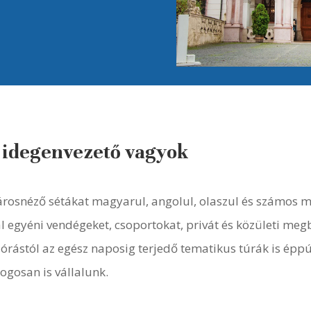
t idegenvezető vagyok
árosnéző sétákat magyarul, angolul, olaszul és számos m
egyéni vendégeket, csoportokat, privát és közületi megb
 órástól az egész naposig terjedő tematikus túrák is ép
ogosan is vállalunk.