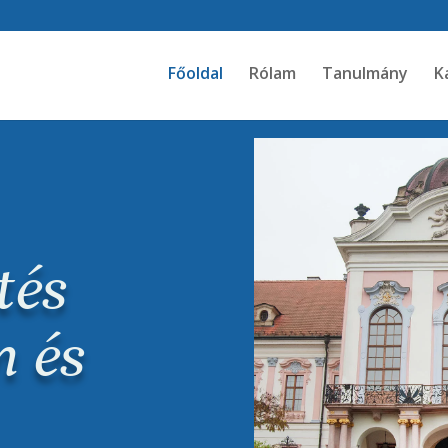
Főoldal
Rólam
Tanulmány
K
tés
n és