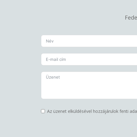
Fede
Az üzenet elküldésével hozzájárulok fenti a