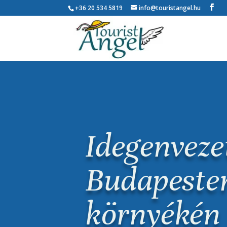
+36 20 534 5819
info@touristangel.hu
Idegenveze
Budapeste
környékén