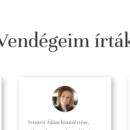
Vendégeim írtá
Tetszett Ádám hozzáértése,