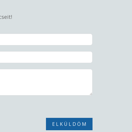
seit!
E L K Ü L D Ö M