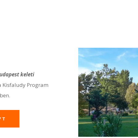
udapest keleti
 Kisfaludy Program
ében.
YT