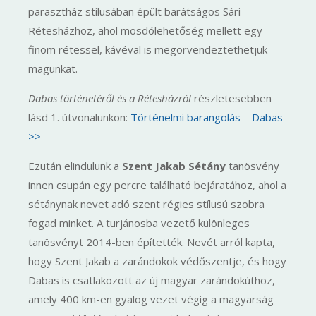
parasztház stílusában épült barátságos Sári
Rétesházhoz, ahol mosdólehetőség mellett egy
finom rétessel, kávéval is megörvendeztethetjük
magunkat.
Dabas történetéről és a Rétesházról
részletesebben
lásd 1. útvonalunkon:
Történelmi barangolás – Dabas
>>
Ezután elindulunk a
Szent Jakab Sétány
tanösvény
innen csupán egy percre található bejáratához, ahol a
sétánynak nevet adó szent régies stílusú szobra
fogad minket. A turjánosba vezető különleges
tanösvényt 2014-ben építették. Nevét arról kapta,
hogy Szent Jakab a zarándokok védőszentje, és hogy
Dabas is csatlakozott az új magyar zarándokúthoz,
amely 400 km-en gyalog vezet végig a magyarság