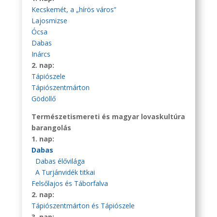
Kecskemét, a „hírös város”
Lajosmizse
Ócsa
Dabas
Inárcs
2. nap:
Tápiószele
Tápiószentmárton
Gödöllő
Természetismereti és magyar lovaskultúra
barangolás
1. nap:
Dabas
Dabas élővilága
A Turjánvidék titkai
Felsőlajos és Táborfalva
2. nap:
Tápiószentmárton és Tápiószele
3. nap: