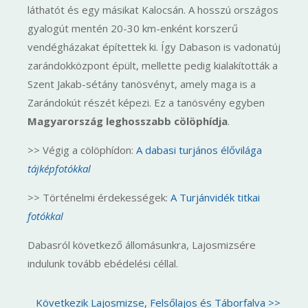
láthatót és egy másikat Kalocsán. A hosszú országos
gyalogút mentén 20-30 km-enként korszerű
vendégházakat építettek ki. Így Dabason is vadonatúj
zarándokközpont épült, mellette pedig kialakították a
Szent Jakab-sétány tanösvényt, amely maga is a
Zarándokút részét képezi. Ez a tanösvény egyben
Magyarország leghosszabb cölöphídja
.
>> Végig a cölöphídon:
A dabasi turjános élővilága
tájképfotókkal
>> Történelmi érdekességek:
A Turjánvidék titkai
fotókkal
Dabasról következő állomásunkra, Lajosmizsére
indulunk tovább ebédelési céllal.
Következik Lajosmizse, Felsőlajos és Táborfalva >>