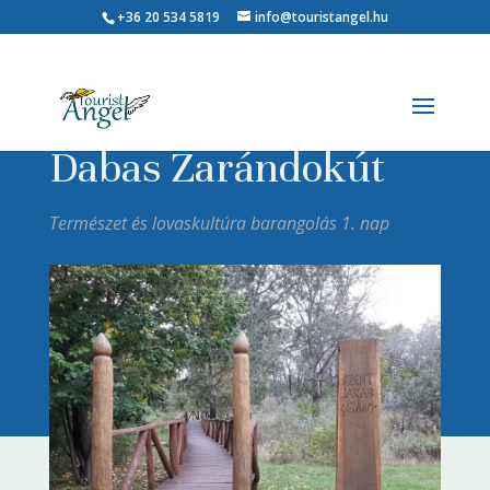
+36 20 534 5819
info@touristangel.hu
Dabas Zarándokút
Természet és lovaskultúra barangolás 1. nap