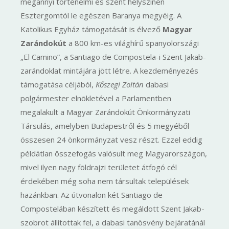
megannyi történelmi és szent helyszínén
Esztergomtól le egészen Baranya megyéig. A
Katolikus Egyház támogatását is élvező
Magyar
Zarándokút
a 800 km-es világhírű spanyolországi
„El Camino”, a Santiago de Compostela-i Szent Jakab-
zarándoklat mintájára jött létre. A kezdeményezés
támogatása céljából,
Kőszegi Zoltán
dabasi
polgármester elnökletével a Parlamentben
megalakult a Magyar Zarándokút Önkormányzati
Társulás, amelyben Budapestről és 5 megyéből
összesen 24 önkormányzat vesz részt. Ezzel eddig
példátlan összefogás valósult meg Magyarországon,
mivel ilyen nagy földrajzi területet átfogó cél
érdekében még soha nem társultak települések
hazánkban. Az útvonalon két Santiago de
Compostelában készített és megáldott Szent Jakab-
szobrot állítottak fel, a dabasi tanösvény bejáratánál