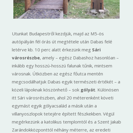
Utunkat Budapestről kezdjük, majd az M5-ös
autópályán fél órás út megtétele után Dabas felé
letérve kb. 10 perc alatt érkezünk meg
Sári
városrészbe
, amely – egész Dabashoz hasonlóan –
inkább egy hosszú-hosszú falunak tűnik, mintsem
városnak. Útközben az egész főutca mentén
megcsodálhatjuk Dabas egyik természeti értékét – a
közeli lápoknak köszönhető – sok
gólyát
. Különösen
itt Sári városrészben, ahol 20 méterenként követi
egymást egyik gólyacsalád a másik után a
villanyoszlopok tetejére épített fészkekben. Végül
megérkezünk a katolikus templomtól és a Szent Jakab
Zarándokközponttól néhány méterre, az eredeti